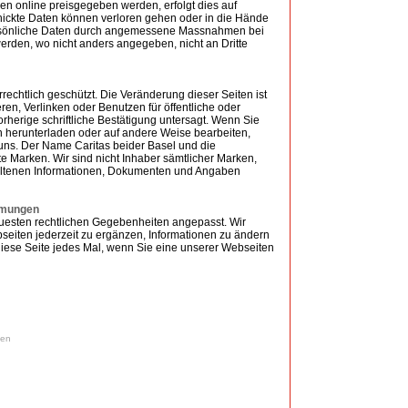
n online preisgegeben werden, erfolgt dies auf
chickte Daten können verloren gehen oder in die Hände
ersönliche Daten durch angemessene Massnahmen bei
rden, wo nicht anders angegeben, nicht an Dritte
rrechtlich geschützt. Die Veränderung dieser Seiten ist
ren, Verlinken oder Benutzen für öffentliche oder
rherige schriftliche Bestätigung untersagt. Wenn Sie
n herunterladen oder auf andere Weise bearbeiten,
uns. Der Name Caritas beider Basel und die
 Marken. Wir sind nicht Inhaber sämtlicher Marken,
haltenen Informationen, Dokumenten und Angaben
mmungen
neuesten rechtlichen Gegebenheiten angepasst. Wir
seiten jederzeit zu ergänzen, Informationen zu ändern
 diese Seite jedes Mal, wenn Sie eine unserer Webseiten
ken