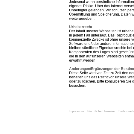
Jedesmal wenn persönliche Informatione
eigenes Risiko. Über das Internet vers
Unbefugter gelangen. Wir schützen p
Übermittlung und Speicherung. Daten we
weitergegeben.
Urheberrecht
Der Inhalt unserer Webseiten ist urhebe
in jedem Fall untersagt. Das Reproduzie
kommerzielle Zwecke ist ohne unsere vo
Software und/oder andere Informatione
bleiben sämtliche Eigentumsrechte bei 
Komponenten des Logos sind geschützte
die in den auf unseren Webseiten ent
erwähnt werden.
Änderungen/Ergänzungen der Besti
Diese Seite wird von Zeit zu Zeit den 
behalten uns das Recht vor, unsere Web
oder zu löschen. Bitte konsultieren Sie
besuchen.
Impressum
Rechtliche Hinweise
Seite druc