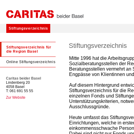
Stiftungsverzeichnis
Stiftungsverzeichnis
Stiftungsverzeichnis für
die Region Basel
Mitte 1996 hat die Arbeitsgrup
Online Stiftungsverzeichnis
Sozialberatungsstellen der Reg
Beratungsstellen vermehrt an S
Engpässe von Klientinnen und
Caritas beider Basel
Lindenberg 20
Auf diesem Hintergrund entwic
4058 Basel
Stiftungsverzeichnis für die R
T: 061 691 55 55
einzelnen Fonds und Stiftunge
Zur Website
Unterstützungskriterien, notwe
Ausschlussgründe.
Heute umfasst das Stiftungsve
Einrichtungen, welche in erster
einkommensschwache Persone
Dabei sind nicht nur Fonds und