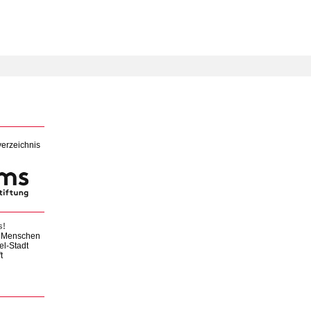
verzeichnis
s!
en Menschen
el-Stadt
t