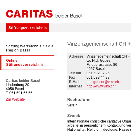
Stiftungsverzeichnis
Vinzenzgemeinschaft CH 
Stiftungsverzeichnis für die
Region Basel
Adresse
Vinzenzgemeinschaft CH +
Online
c/o H.U. Gubser
Stiftungsverzeichnis
Feldbergstrasse 86
4057 Basel
Telefon
061 692 37 25
Fax
061 693 44 88
Caritas beider Basel
E-Mail
ueli.gubser@viko.ch
Lindenberg 20
Internet
http://www.viko.ch/
4058 Basel
T: 061 691 55 55
Rechtsform
Zur Website
Verein
Zweck
Internationale christliche caritative Or
arbeitet in persönlichem Kontakt und ve
Nationalität, Religion, Ideologie, Rasse