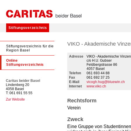
Stiftungsverzeichnis
VIKO - Akademische Vinze
Stiftungsverzeichnis für die
Region Basel
Adresse
VIKO - Akademische Vinzen
Online
c/o H.U. Gubser
Stiftungsverzeichnis
Feldbergstrasse 86
4057 Basel
Telefon
061 693 44 88
Fax
061 692 37 25
Caritas beider Basel
E-Mail
vicogh.hug@bluewin.ch
Lindenberg 20
Internet
www.viko.ch
4058 Basel
T: 061 691 55 55
Zur Website
Rechtsform
Verein
Zweck
Eine Gruppe von Studentinnen