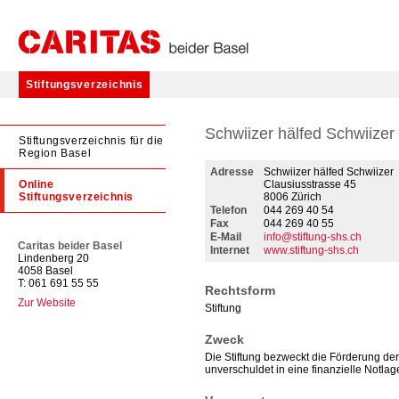
Stiftungsverzeichnis
Schwiizer hälfed Schwiizer
Stiftungsverzeichnis für die
Region Basel
Adresse
Schwiizer hälfed Schwiizer
Online
Clausiusstrasse 45
Stiftungsverzeichnis
8006 Zürich
Telefon
044 269 40 54
Fax
044 269 40 55
E-Mail
info@stiftung-shs.ch
Caritas beider Basel
Internet
www.stiftung-shs.ch
Lindenberg 20
4058 Basel
T: 061 691 55 55
Rechtsform
Zur Website
Stiftung
Zweck
Die Stiftung bezweckt die Förderung der
unverschuldet in eine finanzielle Notl