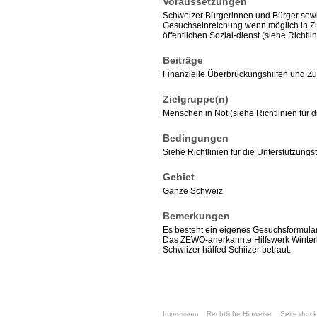
Voraussetzungen
Schweizer Bürgerinnen und Bürger sow
Gesuchseinreichung wenn möglich in Zu
öffentlichen Sozial-dienst (siehe Richtl
Beiträge
Finanzielle Überbrückungshilfen und 
Zielgruppe(n)
Menschen in Not (siehe Richtlinien für d
Bedingungen
Siehe Richtlinien für die Unterstützungst
Gebiet
Ganze Schweiz
Bemerkungen
Es besteht ein eigenes Gesuchsformula
Das ZEWO-anerkannte Hilfswerk Winterhil
Schwiizer hälfed Schiizer betraut.
Impressum
Rechtliche Hinweise
Seite druc