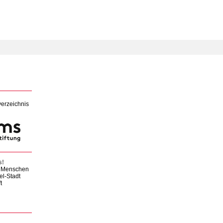
verzeichnis
s!
en Menschen
el-Stadt
t