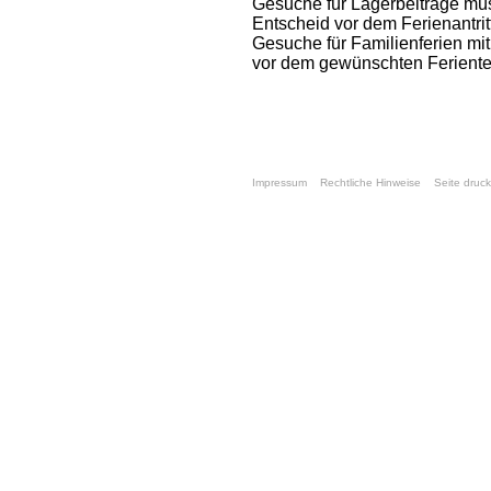
Gesuche für Lagerbeiträge müs
Entscheid vor dem Ferienantritt
Gesuche für Familienferien m
vor dem gewünschten Feriente
Impressum
Rechtliche Hinweise
Seite druc