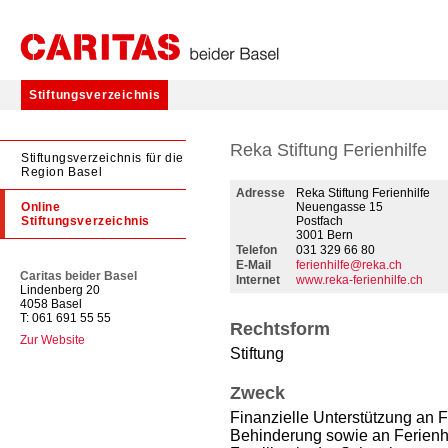
Stiftungsverzeichnis
Reka Stiftung Ferienhilfe
Stiftungsverzeichnis für die
Region Basel
Adresse
Reka Stiftung Ferienhilfe
Online
Neuengasse 15
Stiftungsverzeichnis
Postfach
3001 Bern
Telefon
031 329 66 80
E-Mail
ferienhilfe@reka.ch
Caritas beider Basel
Internet
www.reka-ferienhilfe.ch
Lindenberg 20
4058 Basel
T: 061 691 55 55
Rechtsform
Zur Website
Stiftung
Zweck
Finanzielle Unterstützung an Fe
Behinderung sowie an Ferienhil