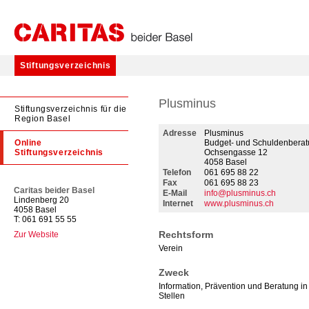
Stiftungsverzeichnis
Plusminus
Stiftungsverzeichnis für die
Region Basel
Adresse
Plusminus
Online
Budget- und Schuldenberat
Stiftungsverzeichnis
Ochsengasse 12
4058 Basel
Telefon
061 695 88 22
Fax
061 695 88 23
Caritas beider Basel
E-Mail
info@plusminus.ch
Lindenberg 20
Internet
www.plusminus.ch
4058 Basel
T: 061 691 55 55
Rechtsform
Zur Website
Verein
Zweck
Information, Prävention und Beratung i
Stellen