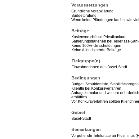
Voraussetzungen
Gründliche Vorabklärung
Budgetprüfung
Wenn keine Pfändungen laufen: wie vie
Beiträge
Kostenvorschüsse Privatkonkurs
Sanierungsdarlehen bei Teilerlass-San
Keine 100%-Umschuldungen
Keine à fonds perdu-Beiträge
Zielgruppe(n)
EinwohnerInnen aus Basel-Stadt
Bedingungen
Budget, Schuldenliste, Stabilitätsprogn
KlientIn bei Konkursverfahren
Antragsformular und weitere erforderli
erhältlich.
Vor Konkursverfahren sollten KlientInne
Gebiet
Basel-Stadt
Bemerkungen
Vorgehende Telefonate an Plusminus (