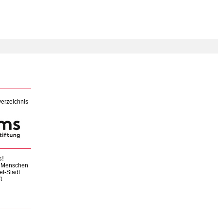
verzeichnis
s!
en Menschen
el-Stadt
t