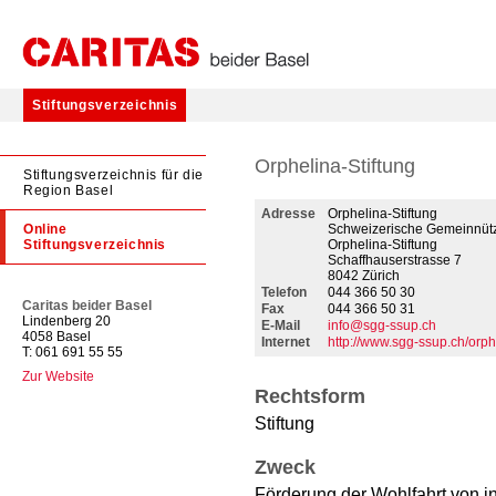
Stiftungsverzeichnis
Orphelina-Stiftung
Stiftungsverzeichnis für die
Region Basel
Adresse
Orphelina-Stiftung
Online
Schweizerische Gemeinnütz
Stiftungsverzeichnis
Orphelina-Stiftung
Schaffhauserstrasse 7
8042 Zürich
Telefon
044 366 50 30
Caritas beider Basel
Fax
044 366 50 31
Lindenberg 20
E-Mail
info@sgg-ssup.ch
4058 Basel
Internet
http://www.sgg-ssup.ch/orphe
T: 061 691 55 55
Zur Website
Rechtsform
Stiftung
Zweck
Förderung der Wohlfahrt von i