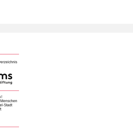
verzeichnis
s!
en Menschen
el-Stadt
t