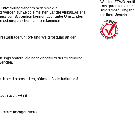
Wir sind ZEWO-zertifiz
Das garantiert einen
 Entwicklungsländern bestimmt. Als
sorgfältigen Umgang
ts werden zur Zeit die meisten Länder Afrikas, Asiens
mit Ihrer Spende.
Genuss von Stipendien können aber unter Umständen
en osteuropäischen Ländern kommen.
re) Beiträge für Fort- und Weiterbildung an der
klungsländern, die nach Abschluss der Ausbildung
wer-den.
n, Nachdiplomstudien, höheres Fachstudium o.ä.
tadt Basel, FHBB
onnummer bezogen werden.