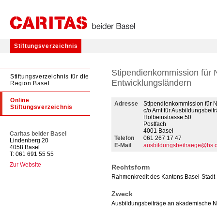
Stiftungsverzeichnis
Stipendienkommission für 
Stiftungsverzeichnis für die
Entwicklungsländern
Region Basel
Online
Adresse
Stipendienkommission für 
Stiftungsverzeichnis
c/o Amt für Ausbildungsbeit
Holbeinstrasse 50
Postfach
4001 Basel
Caritas beider Basel
Telefon
061 267 17 47
Lindenberg 20
E-Mail
ausbildungsbeitraege@bs.
4058 Basel
T: 061 691 55 55
Zur Website
Rechtsform
Rahmenkredit des Kantons Basel-Stadt
Zweck
Ausbildungsbeiträge an akademische N