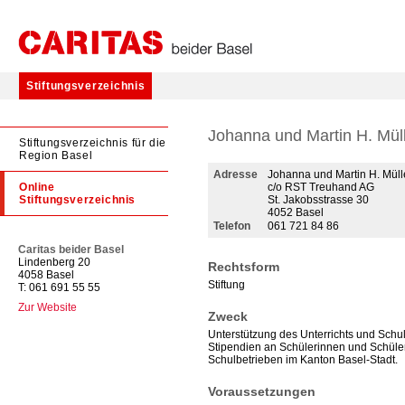
Stiftungsverzeichnis
Johanna und Martin H. Müll
Stiftungsverzeichnis für die
Region Basel
Adresse
Johanna und Martin H. Mülle
Online
c/o RST Treuhand AG
Stiftungsverzeichnis
St. Jakobsstrasse 30
4052 Basel
Telefon
061 721 84 86
Caritas beider Basel
Lindenberg 20
Rechtsform
4058 Basel
Stiftung
T: 061 691 55 55
Zur Website
Zweck
Unterstützung des Unterrichts und Schu
Stipendien an Schülerinnen und Schüle
Schulbetrieben im Kanton Basel-Stadt.
Voraussetzungen