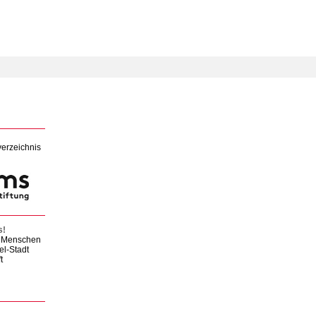
verzeichnis
s!
en Menschen
el-Stadt
t