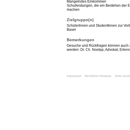
Mangelndes Einkommen
Schulleistungen, die ein Bestehen der 
machen
Zielgruppe(n)
SchülerInnen und StudentInnen zur Vorb
Basel
Bemerkungen
Gesuche und Rückfragen können auch an 
werden: Dr. Ch. Noelpp, Advokat, Erlens
Impressum
Rechtliche Hinweise
Seite druc