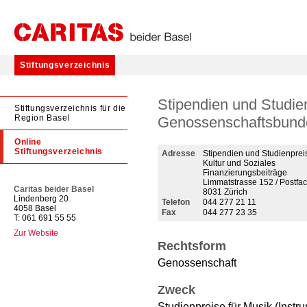
Stiftungsverzeichnis
Stipendien und Studie
Stiftungsverzeichnis für die
Region Basel
Genossenschaftsbund
Online
Stiftungsverzeichnis
Adresse
Stipendien und Studienpre
Kultur und Soziales
Finanzierungsbeiträge
Limmatstrasse 152 / Postfa
Caritas beider Basel
8031 Zürich
Lindenberg 20
Telefon
044 277 21 11
4058 Basel
Fax
044 277 23 35
T: 061 691 55 55
Zur Website
Rechtsform
Genossenschaft
Zweck
Studienpreise für Musik (Inst