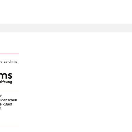
verzeichnis
s!
en Menschen
el-Stadt
t