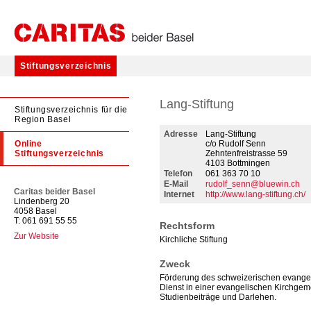
Stiftungsverzeichnis
Lang-Stiftung
Stiftungsverzeichnis für die
Region Basel
Adresse
Lang-Stiftung
Online
c/o Rudolf Senn
Stiftungsverzeichnis
Zehntenfreistrasse 59
4103 Bottmingen
Telefon
061 363 70 10
E-Mail
rudolf_senn@bluewin.ch
Caritas beider Basel
Internet
http://www.lang-stiftung.ch/
Lindenberg 20
4058 Basel
T: 061 691 55 55
Rechtsform
Zur Website
Kirchliche Stiftung
Zweck
Förderung des schweizerischen evangel
Dienst in einer evangelischen Kirchgeme
Studienbeiträge und Darlehen.