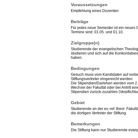
Voraussetzungen
Empfehlung eines Dozenten
Beiträge
Für jedes neue Semester ist ein neues 
Termine sind: 01.05. und 01.10.
Zielgruppe(n)
Studierende der evangelischen Theologie
studieren und sich auf die Konkordatse
haben.
Bedingungen
Gesuch muss vom Kandidaten auf vorber
Stiftungsvertreter eingereicht werden.
Die Stipendien/Darlehen werden vom 2. 
Wechsel der Fakultät oder bei Antritt ei
Stipendien zurück-zuzahlen (Verpflichtu
Gebiet
Studierende an der ev.-ref. theol. Faku
die dortigen Vertreter der Stiftung.
Bemerkungen
Die Stiftung kann nur Studierende evang