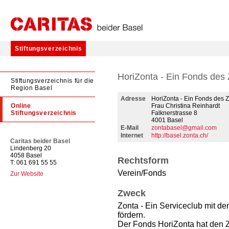
Stiftungsverzeichnis
HoriZonta - Ein Fonds des
Stiftungsverzeichnis für die
Region Basel
Adresse
HoriZonta - Ein Fonds des 
Online
Frau Christina Reinhardt
Stiftungsverzeichnis
Falknerstrasse 8
4001 Basel
E-Mail
zontabasel@gmail.com
Internet
http://basel.zonta.ch/
Caritas beider Basel
Lindenberg 20
4058 Basel
Rechtsform
T: 061 691 55 55
Verein/Fonds
Zur Website
Zweck
Zonta - Ein Serviceclub mit de
fördern.
Der Fonds HoriZonta hat den Z