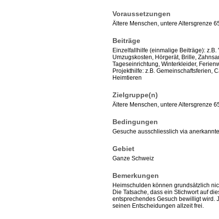
Voraussetzungen
Ältere Menschen, untere Altersgrenze 6
Beiträge
Einzelfallhilfe (einmalige Beiträge): z.
Umzugskosten, Hörgerät, Brille, Zahnsan
Tageseinrichtung, Winterkleider, Ferienw
Projekthilfe: z.B. Gemeinschaftsferien,
Heimtieren
Zielgruppe(n)
Ältere Menschen, untere Altersgrenze 6
Bedingungen
Gesuche ausschliesslich via anerkannte 
Gebiet
Ganze Schweiz
Bemerkungen
Heimschulden können grundsätzlich nich
Die Tatsache, dass ein Stichwort auf diese
entsprechendes Gesuch bewilligt wird. Je
seinen Entscheidungen allzeit frei.