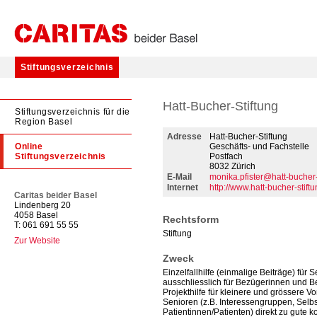
Stiftungsverzeichnis
Hatt-Bucher-Stiftung
Stiftungsverzeichnis für die
Region Basel
Adresse
Hatt-Bucher-Stiftung
Online
Geschäfts- und Fachstelle
Stiftungsverzeichnis
Postfach
8032 Zürich
E-Mail
monika.pfister@hatt-bucher-
Internet
http://www.hatt-bucher-stif
Caritas beider Basel
Lindenberg 20
4058 Basel
Rechtsform
T: 061 691 55 55
Stiftung
Zur Website
Zweck
Einzelfallhilfe (einmalige Beiträge) für
ausschliesslich für Bezügerinnen und 
Projekthilfe für kleinere und grössere 
Senioren (z.B. Interessengruppen, Selb
Patientinnen/Patienten) direkt zu gute 