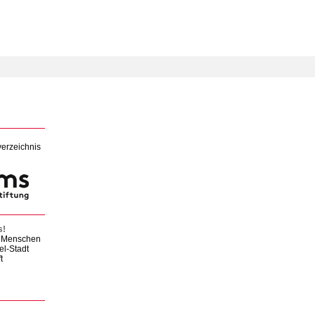
verzeichnis
s!
en Menschen
el-Stadt
t