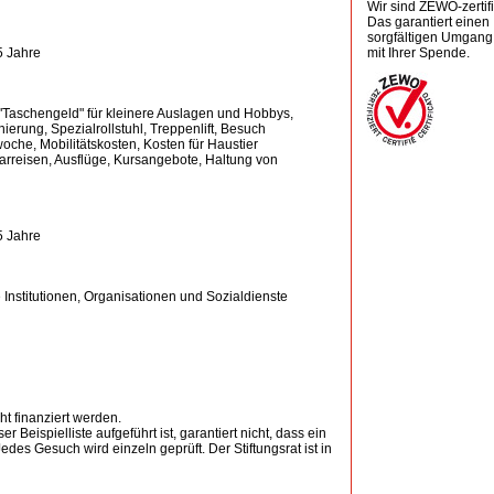
Wir sind ZEWO-zertifiz
Das garantiert einen
sorgfältigen Umgang
5 Jahre
mit Ihrer Spende.
B. "Taschengeld" für kleinere Auslagen und Hobbys,
ierung, Spezialrollstuhl, Treppenlift, Besuch
oche, Mobilitätskosten, Kosten für Haustier
 Carreisen, Ausflüge, Kursangebote, Haltung von
5 Jahre
Institutionen, Organisationen und Sozialdienste
t finanziert werden.
r Beispielliste aufgeführt ist, garantiert nicht, dass ein
des Gesuch wird einzeln geprüft. Der Stiftungsrat ist in