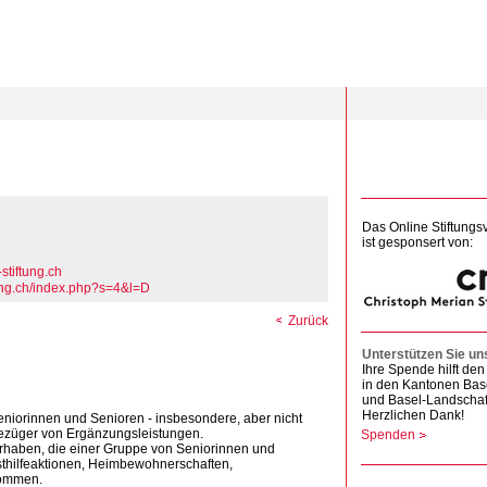
Das Online Stiftungs
ist gesponsert von:
stiftung.ch
tung.ch/index.php?s=4&l=D
Zurück
Unterstützen Sie un
Ihre Spende hilft d
in den Kantonen Bas
und Basel-Landschaf
Herzlichen Dank!
 Seniorinnen und Senioren - insbesondere, aber nicht
Bezüger von Ergänzungsleistungen.
Spenden
Vorhaben, die einer Gruppe von Seniorinnen und
sthilfeaktionen, Heimbewohnerschaften,
kommen.