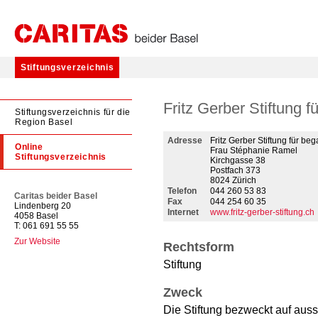
Stiftungsverzeichnis
Fritz Gerber Stiftung 
Stiftungsverzeichnis für die
Region Basel
Adresse
Fritz Gerber Stiftung für b
Online
Frau Stéphanie Ramel
Stiftungsverzeichnis
Kirchgasse 38
Postfach 373
8024 Zürich
Telefon
044 260 53 83
Caritas beider Basel
Fax
044 254 60 35
Lindenberg 20
Internet
www.fritz-gerber-stiftung.ch
4058 Basel
T: 061 691 55 55
Zur Website
Rechtsform
Stiftung
Zweck
Die Stiftung bezweckt auf auss