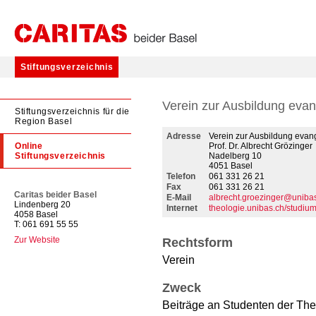
Stiftungsverzeichnis
Verein zur Ausbildung evan
Stiftungsverzeichnis für die
Region Basel
Adresse
Verein zur Ausbildung evang
Online
Prof. Dr. Albrecht Grözinger
Stiftungsverzeichnis
Nadelberg 10
4051 Basel
Telefon
061 331 26 21
Fax
061 331 26 21
Caritas beider Basel
E-Mail
albrecht.groezinger@uniba
Lindenberg 20
Internet
theologie.unibas.ch/studium
4058 Basel
T: 061 691 55 55
Zur Website
Rechtsform
Verein
Zweck
Beiträge an Studenten der Theo