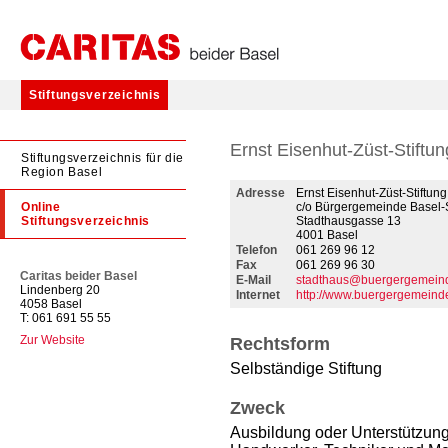
Stiftungsverzeichnis
Ernst Eisenhut-Züst-Stiftun
Stiftungsverzeichnis für die
Region Basel
Adresse
Ernst Eisenhut-Züst-Stiftung
Online
c/o Bürgergemeinde Basel-
Stiftungsverzeichnis
Stadthausgasse 13
4001 Basel
Telefon
061 269 96 12
Fax
061 269 96 30
Caritas beider Basel
E-Mail
stadthaus@buergergemeind
Lindenberg 20
Internet
http://www.buergergemeindeb
4058 Basel
T: 061 691 55 55
Zur Website
Rechtsform
Selbständige Stiftung
Zweck
Ausbildung oder Unterstützung